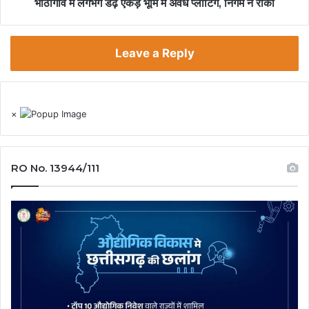
भाठागांव में लगभग डेढ़ एकड़ भूमि में अवैध प्लाटिंग, निगम ने रोका
Leave a Reply
×
RO No. 13944/111