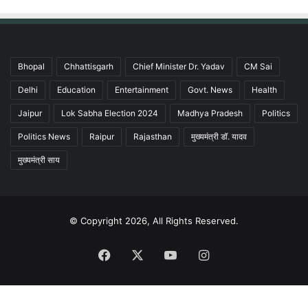
Bhopal
Chhattisgarh
Chief Minister Dr. Yadav
CM Sai
Delhi
Education
Entertainment
Govt. News
Health
Jaipur
Lok Sabha Election 2024
Madhya Pradesh
Politics
Politics News
Raipur
Rajasthan
मुख्यमंत्री डॉ. यादव
मुख्यमंत्री साय
© Copyright 2026, All Rights Reserved.
Facebook
X
YouTube
Instagram