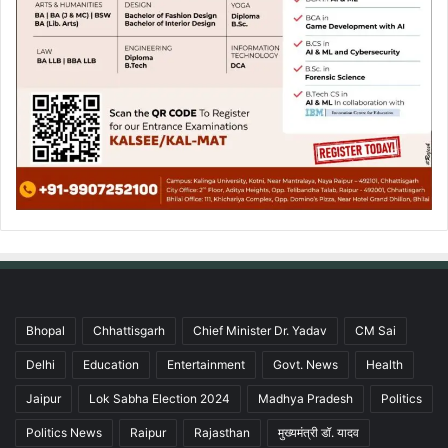
Bhopal
Chhattisgarh
Chief Minister Dr. Yadav
CM Sai
Delhi
Education
Entertainment
Govt. News
Health
Jaipur
Lok Sabha Election 2024
Madhya Pradesh
Politics
Politics News
Raipur
Rajasthan
मुख्यमंत्री डॉ. यादव