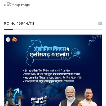
×
RO No. 13944/111