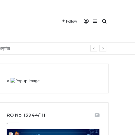
Log In
Sidebar
Search for
Follow
झेदारी
×
RO No. 13944/111