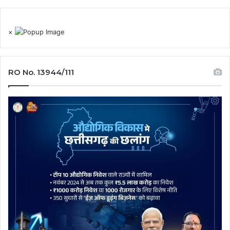
×
RO No. 13944/111