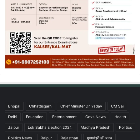
Bhopal
Chhattisgarh
Chief Minister Dr. Yadav
CM Sai
Delhi
Education
Entertainment
Govt. News
Health
Jaipur
Lok Sabha Election 2024
Madhya Pradesh
Politics
Politics News
Raipur
Rajasthan
मुख्यमंत्री डॉ. यादव