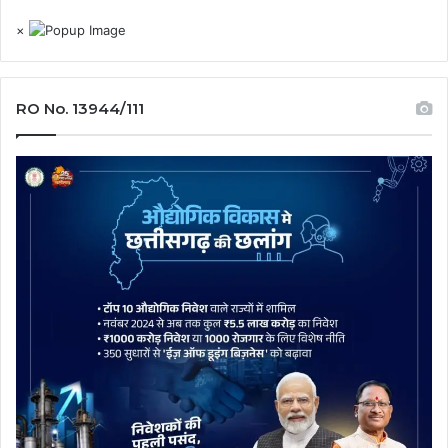
×
RO No. 13944/111