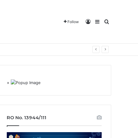
Log In
Sidebar
Search for
Follow
×
RO No. 13944/111