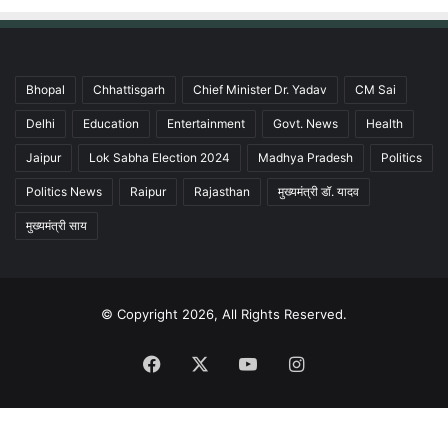
Bhopal
Chhattisgarh
Chief Minister Dr. Yadav
CM Sai
Delhi
Education
Entertainment
Govt. News
Health
Jaipur
Lok Sabha Election 2024
Madhya Pradesh
Politics
Politics News
Raipur
Rajasthan
मुख्यमंत्री डॉ. यादव
मुख्यमंत्री साय
© Copyright 2026, All Rights Reserved.
Facebook
X
YouTube
Instagram