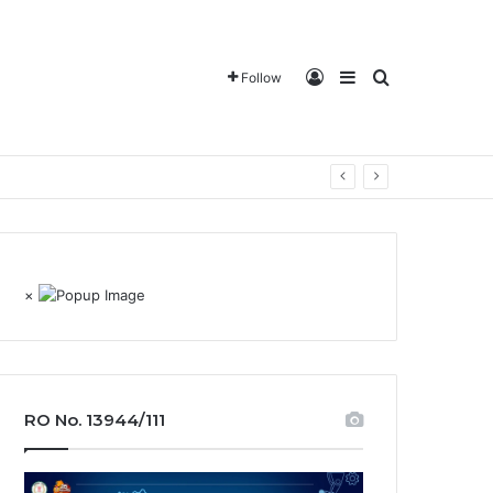
Log In
Sidebar
Search for
Follow
×
RO No. 13944/111