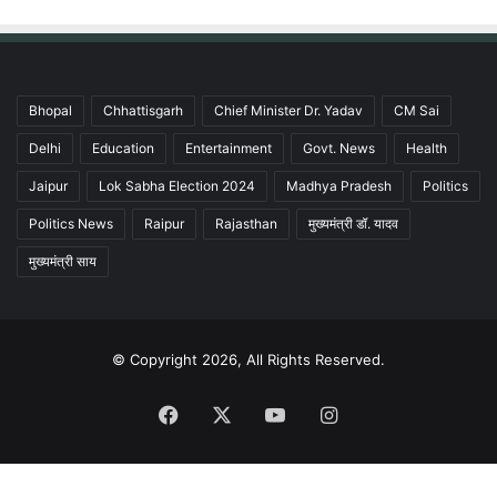
Bhopal
Chhattisgarh
Chief Minister Dr. Yadav
CM Sai
Delhi
Education
Entertainment
Govt. News
Health
Jaipur
Lok Sabha Election 2024
Madhya Pradesh
Politics
Politics News
Raipur
Rajasthan
मुख्यमंत्री डॉ. यादव
मुख्यमंत्री साय
© Copyright 2026, All Rights Reserved.
Facebook
X
YouTube
Instagram