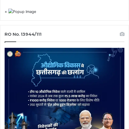
×
RO No. 13944/111