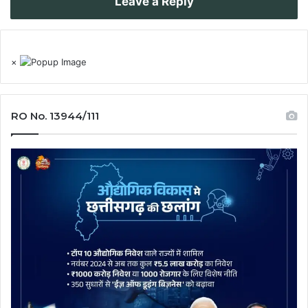
Leave a Reply
×
RO No. 13944/111