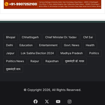
Bhopal
Chhattisgarh
Chief Minister Dr. Yadav
CM Sai
Delhi
Education
Entertainment
Govt. News
Health
Jaipur
Lok Sabha Election 2024
Madhya Pradesh
Politics
Politics News
Raipur
Rajasthan
मुख्यमंत्री डॉ. यादव
मुख्यमंत्री साय
© Copyright 2026, All Rights Reserved.
Facebook
X
YouTube
Instagram