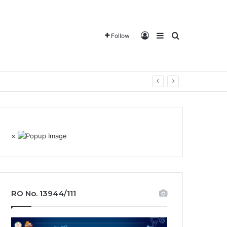
Log In
Sidebar
Search for
Follow
×
RO No. 13944/111