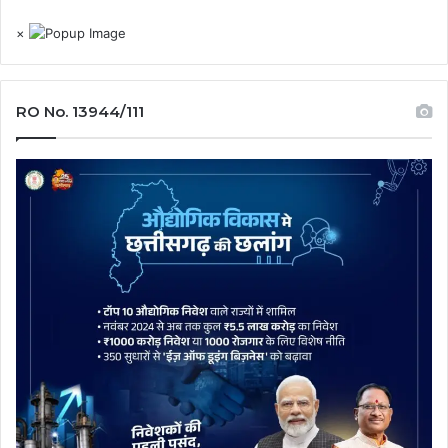
×
RO No. 13944/111