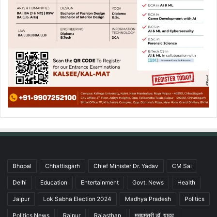
Bhopal
Chhattisgarh
Chief Minister Dr. Yadav
CM Sai
Delhi
Education
Entertainment
Govt. News
Health
Jaipur
Lok Sabha Election 2024
Madhya Pradesh
Politics
Politics News
Raipur
Rajasthan
मुख्यमंत्री डॉ. यादव