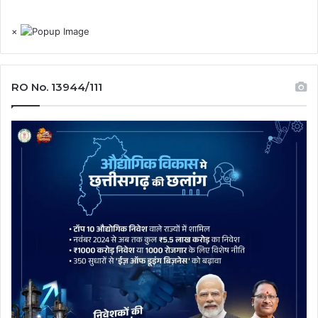
×
RO No. 13944/111