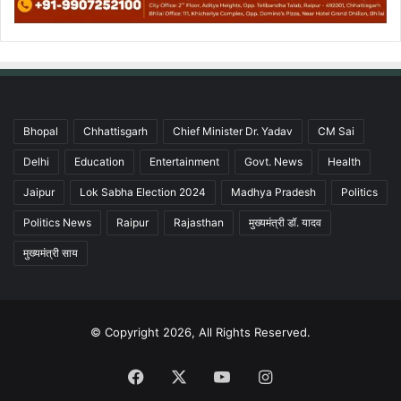
Bhopal
Chhattisgarh
Chief Minister Dr. Yadav
CM Sai
Delhi
Education
Entertainment
Govt. News
Health
Jaipur
Lok Sabha Election 2024
Madhya Pradesh
Politics
Politics News
Raipur
Rajasthan
मुख्यमंत्री डॉ. यादव
मुख्यमंत्री साय
© Copyright 2026, All Rights Reserved.
Facebook
X
YouTube
Instagram