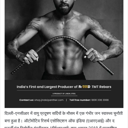
दिल्ली-एनसीआर में वायु प्रदूषण सर्दियों के मौसम में एक गंभीर जन स्वास्थ्य चुनौती
बना हुआ है। ऑटोमोटिव रिसर्च एसोसिएशन ऑफ इंडिया (एआरएआई) और द