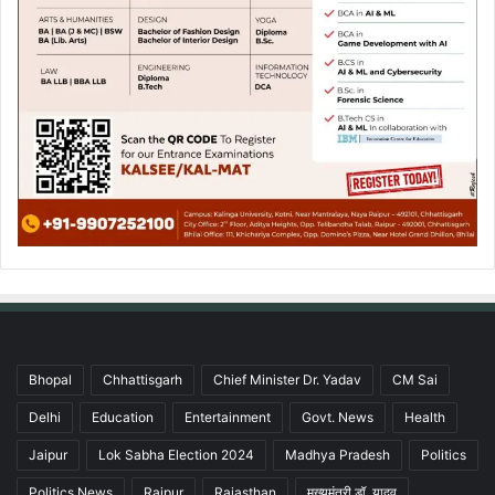
Bhopal
Chhattisgarh
Chief Minister Dr. Yadav
CM Sai
Delhi
Education
Entertainment
Govt. News
Health
Jaipur
Lok Sabha Election 2024
Madhya Pradesh
Politics
Politics News
Raipur
Rajasthan
मुख्यमंत्री डॉ. यादव