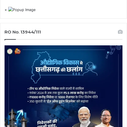
×
RO No. 13944/111