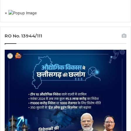
×
RO No. 13944/111