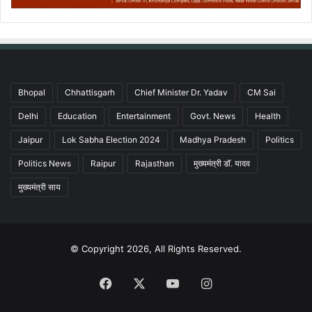
Bhopal
Chhattisgarh
Chief Minister Dr. Yadav
CM Sai
Delhi
Education
Entertainment
Govt. News
Health
Jaipur
Lok Sabha Election 2024
Madhya Pradesh
Politics
Politics News
Raipur
Rajasthan
मुख्यमंत्री डॉ. यादव
मुख्यमंत्री साय
© Copyright 2026, All Rights Reserved.
Facebook
X
YouTube
Instagram