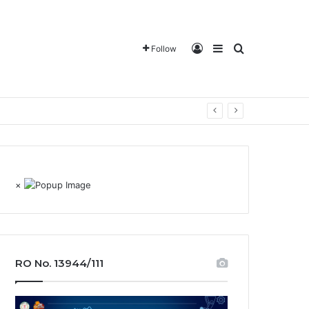
Log In
Sidebar
Search for
Follow
×
RO No. 13944/111