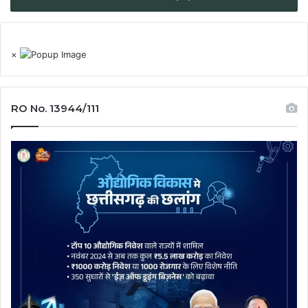
×
RO No. 13944/111