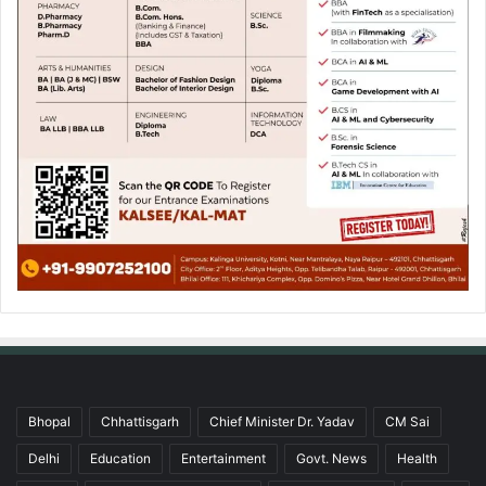
Bhopal
Chhattisgarh
Chief Minister Dr. Yadav
CM Sai
Delhi
Education
Entertainment
Govt. News
Health