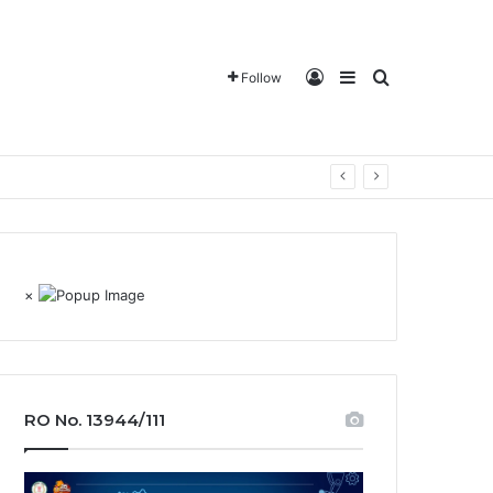
Log In
Sidebar
Search for
Follow
×
RO No. 13944/111