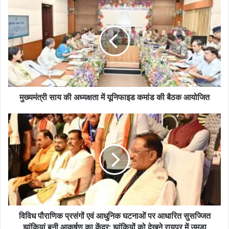
मुख्यमंत्री साय की अध्यक्षता में यूनिफाइड कमांड की बैठक आयोजित
विविध पौराणिक प्रसंगों एवं आधुनिक घटनाओं पर आधारित सुसज्जित
झांकियां बनी आकर्षण का केंद्र: झांकियों को देखने रायपुर में उमड़ा