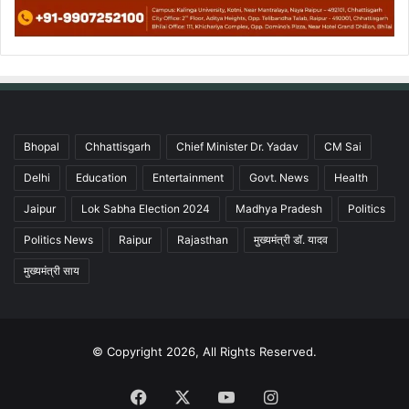
Bhopal
Chhattisgarh
Chief Minister Dr. Yadav
CM Sai
Delhi
Education
Entertainment
Govt. News
Health
Jaipur
Lok Sabha Election 2024
Madhya Pradesh
Politics
Politics News
Raipur
Rajasthan
मुख्यमंत्री डॉ. यादव
मुख्यमंत्री साय
© Copyright 2026, All Rights Reserved.
Facebook
X
YouTube
Instagram