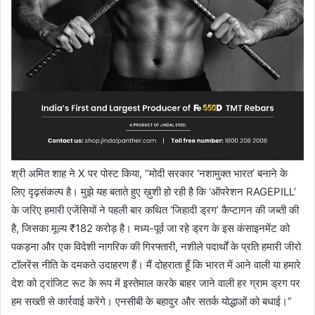
श्री अमित शाह ने X पर पोस्ट किया, “मोदी सरकार ‘नशामुक्त भारत’ बनाने के
लिए दृढ़संकल्प है। मुझे यह बताते हुए ख़ुशी हो रही है कि ‘ऑपरेशन RAGEPILL’
के जरिए हमारी एजेंसियों ने पहली बार कथित ‘जिहादी ड्रग’ कैप्टागन की जब्ती की
है, जिसका मूल्य ₹182 करोड़ है। मध्य-पूर्व जा रहे ड्रग के इस कंसाइनमेंट को
पकड़ना और एक विदेशी नागरिक की गिरफ्तारी, नशीले पदार्थों के प्रति हमारी जीरो
टॉलरेंस नीति के दमकते उदाहरण हैं। मैं दोहराता हूँ कि भारत में आने वाली या हमारे
देश को ट्रांजिट रूट के रूप में इस्तेमाल करके बाहर जाने वाली हर ग्राम ड्रग पर
हम सख्ती से कार्रवाई करेंगे। एनसीबी के बहादुर और सतर्क योद्धाओं को बधाई।”