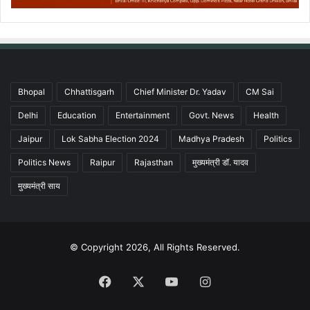
Bhopal
Chhattisgarh
Chief Minister Dr. Yadav
CM Sai
Delhi
Education
Entertainment
Govt. News
Health
Jaipur
Lok Sabha Election 2024
Madhya Pradesh
Politics
Politics News
Raipur
Rajasthan
मुख्यमंत्री डॉ. यादव
मुख्यमंत्री साय
© Copyright 2026, All Rights Reserved.
Facebook
X
YouTube
Instagram