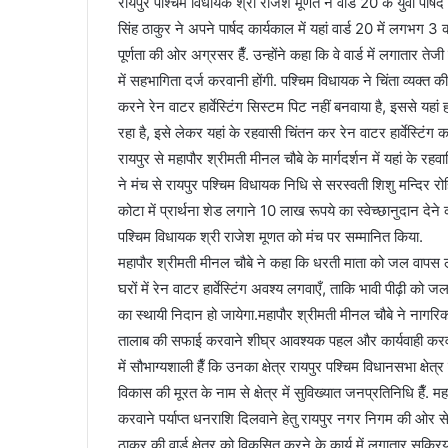
रायपुर पश्चिम विधायक श्री राजेश मूणत ने वार्ड 20 के युवा प
सिंह ठाकुर ने अपने पार्षद कार्यकाल में यहां वार्ड 20 में लगभग 3
पूर्णता की ओर अग्रसर हैँ. उन्होंने कहा कि वे वार्ड में लगातार त
में सहभागिता दर्ज करवानी होंगी. पश्चिम विधायक ने चिंता व्यक्त क
करने रेन वाटर हार्वेस्टिंग सिस्टम पिट नहीं बनवाया है, इससे यहां हर
रहा है, इसे लेकर यहां के रहवासी चिंतन कर रेन वाटर हार्वेस्ट
रायपुर से महापौर श्रीमती मीनल चौबे के मार्गदर्शन में यहां के 
ने मंच से रायपुर पश्चिम विधायक निधि से सरस्वती शिशु मन्दिर रो
कोटा में प्रार्थना शेड लगाने 10 लाख रूपये का स्वेच्छानुदान देने
पश्चिम विधायक श्री राजेश मूणत को मंच पर सम्मानित किया.
महापौर श्रीमती मीनल चौबे ने कहा कि धरती माता को जल वापस ल
घरों में रेन वाटर हार्वेस्टिंग अवश्य लगवाएँ, ताकि भावी पीढ़ी 
का स्थायी निदान हो जायेगा.महापौर श्रीमती मीनल चौबे ने नागरिक
तालाब की सफाई करवाने शीघ्र आवश्यक पहल और कार्यवाही करवाई 
में सौभाग्यशाली हैँ कि उनका क्षेत्र रायपुर पश्चिम विधानसभा क्षे
विकास की मूरत के नाम से क्षेत्र में सुविख्यात जनप्रतिनिधि हैँ.
करवाने पर्याप्त धनराशि दिलवाने हेतु रायपुर नगर निगम की ओर से 
ठाकुर की वार्ड क्षेत्र को विकसित करने के कार्य में लगातार सक