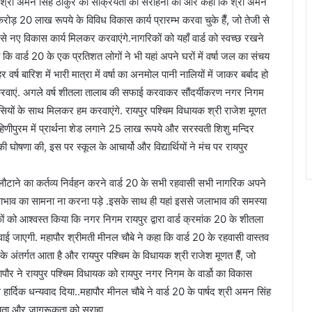
ार्षद श्री अमन सिंह ठाकुर की सक्रियता की सराहना की और कहा कि श्री अमन
 करोड़ 20 लाख रूपये के विविध विकास कार्य प्रारम्भ करवा चुके हैँ, जो तेजी से
ेजी से नए विकास कार्य मिलकर करवाएंगे.नागरिकों को यहाँ वार्ड को स्वच्छ रखने
ी कि वार्ड 20 के एक प्रतिशत लोगों ने भी यहां अपने घरों में वर्षा जल का संचय
 वर्ष बारिश में भारी मात्रा में वर्षा का अनमोल पानी नालियों में जाकर बर्बाद हो
िंग करवाएं. अगले वर्ष शीतला तालाब की सफाई करवाकर सौंदर्यीकरण नगर निगम
रहवासियों के साथ मिलकर हम करवाएंगे. रायपुर पश्चिम विधायक श्री राजेश मूणत
हिणीपुरम में प्रार्थना शेड लगाने 25 लाख रूपये और सरस्वती शिशु मन्दिर
 की घोषणा की, इस पर स्कूल के आचार्यो और विद्यार्थियों ने मंच पर रायपुर
ौटाने का कर्तव्य निर्वहन करने वार्ड 20 के सभी रहवासी सभी नागरिक अपने
को जलाभाव का सामना ना करना पड़े .इसके साथ ही यहां इससे जलाभाव की समस्या
ों को आश्वस्त किया कि नगर निगम रायपुर द्वारा वार्ड क्रमांक 20 के शीतला
जाएगी. महापौर श्रीमती मीनल चौबे ने कहा कि वार्ड 20 के रहवासी वास्तव
त्र के अंतर्गत आता है और रायपुर पश्चिम के विधायक श्री राजेश मूणत हैँ, जो
 महापौर ने रायपुर पश्चिम विधायक को रायपुर नगर निगम के वार्डो का विकास
हार्दिक धन्यवाद दिया..महापौर मीनल चौबे ने वार्ड 20 के पार्षद श्री अमन सिंह
्रियता और जागरूकता को सराहा.