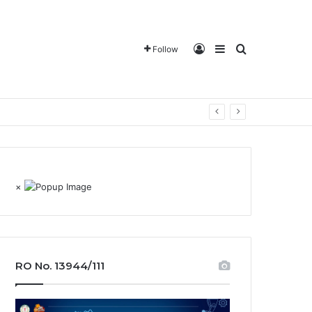
Log In
Sidebar
Search for
Follow
×
RO No. 13944/111