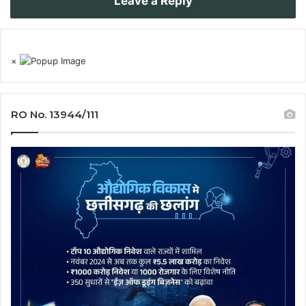
Leave a Reply
×
RO No. 13944/111