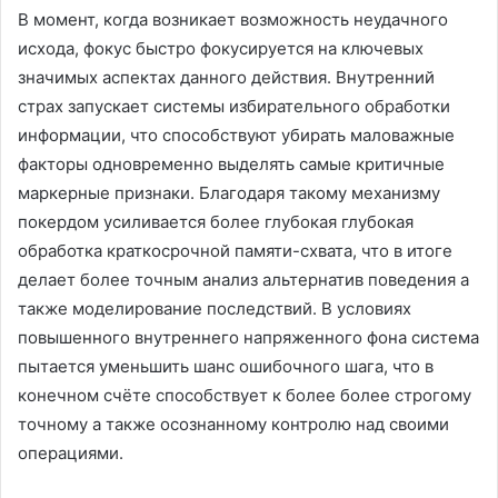
В момент, когда возникает возможность неудачного
исхода, фокус быстро фокусируется на ключевых
значимых аспектах данного действия. Внутренний
страх запускает системы избирательного обработки
информации, что способствуют убирать маловажные
факторы одновременно выделять самые критичные
маркерные признаки. Благодаря такому механизму
покердом усиливается более глубокая глубокая
обработка краткосрочной памяти-схвата, что в итоге
делает более точным анализ альтернатив поведения а
также моделирование последствий. В условиях
повышенного внутреннего напряженного фона система
пытается уменьшить шанс ошибочного шага, что в
конечном счёте способствует к более более строгому
точному а также осознанному контролю над своими
операциями.