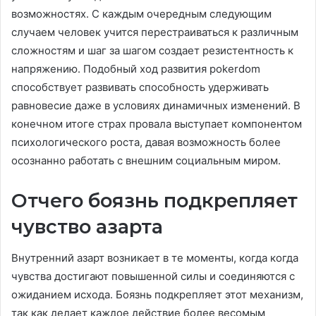
возможностях. С каждым очередным следующим
случаем человек учится перестраиваться к различным
сложностям и шаг за шагом создает резистентность к
напряжению. Подобный ход развития pokerdom
способствует развивать способность удерживать
равновесие даже в условиях динамичных изменений. В
конечном итоге страх провала выступает компонентом
психологического роста, давая возможность более
осознанно работать с внешним социальным миром.
Отчего боязнь подкрепляет
чувство азарта
Внутренний азарт возникает в те моменты, когда когда
чувства достигают повышенной силы и соединяются с
ожиданием исхода. Боязнь подкрепляет этот механизм,
так как делает каждое действие более весомым