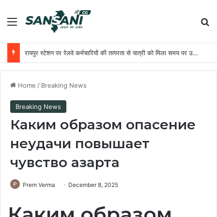
Menu
Se
रायपुर स्टेशन पर रेलवे कर्मचारियों की तत्परता से यात्री को मिला समय पर उपचार
Home
/
Breaking News
Breaking News
Каким образом опасение
неудачи повышает
чувство азарта
Prem Verma
December 8, 2025
Каким образом