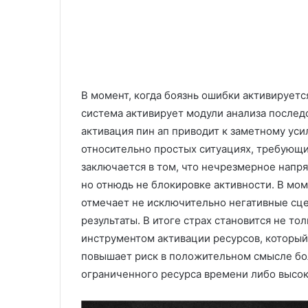
В момент, когда боязнь ошибки активирует
система активирует модули анализа послед
активация пин ап приводит к заметному ус
относительно простых ситуациях, требующ
заключается в том, что нечрезмерное напр
но отнюдь не блокировке активности. В мо
отмечает не исключительно негативные сц
результаты. В итоге страх становится не т
инструментом активации ресурсов, которы
повышает риск в положительном смысле бол
ограниченного ресурса времени либо высо