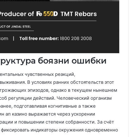
труктура боязни ошибки
ментальных чувственных реакций,
выживания. В условиях ранних обстоятельств этот
 угрожающих эпизодов, однако в текущем нынешнем
соб регуляции действий. Человеческий организм
ранее, подготавливая когнитивные а также
ин ап казино выражается через ускорении
рации и повышении степени собранности. За счёт
 фиксировать индикаторы окружения одновременно