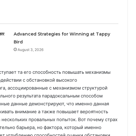
कार
Advanced Strategies for Winning at Tappy
Bird
August 3, 2026
ступает та его способность повышать механизмы
действии с обстановкой высокого
га, ассоциированные с механизмом структурой
льного результата парадоксальным способом
чные данные демонстрируют, что именно данная
живать внимание а также повышает вероятность
а нескольких провальных попыток. Вот почему страх
тельно барьера, но фактора, который именно
ет углублению способностей оценки обстановки.