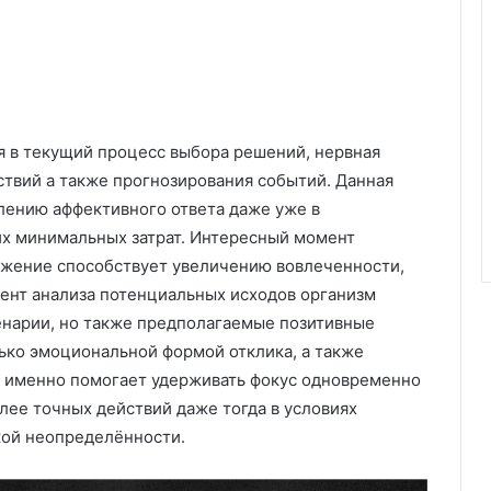
ся в текущий процесс выбора решений, нервная
ствий а также прогнозирования событий. Данная
илению аффективного ответа даже уже в
их минимальных затрат. Интересный момент
яжение способствует увеличению вовлеченности,
мент анализа потенциальных исходов организм
енарии, но также предполагаемые позитивные
олько эмоциональной формой отклика, а также
й именно помогает удерживать фокус одновременно
ее точных действий даже тогда в условиях
кой неопределённости.