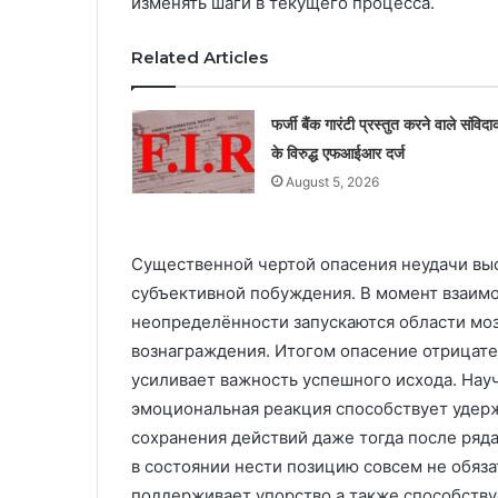
изменять шаги в текущего процесса.
Related Articles
फर्जी बैंक गारंटी प्रस्तुत करने वाले संविदा
के विरुद्ध एफआईआर दर्ज
August 5, 2026
Существенной чертой опасения неудачи вы
субъективной побуждения. В момент взаимо
неопределённости запускаются области моз
вознаграждения. Итогом опасение отрицате
усиливает важность успешного исхода. Нау
эмоциональная реакция способствует удер
сохранения действий даже тогда после ряд
в состоянии нести позицию совсем не обяза
поддерживает упорство а также способству