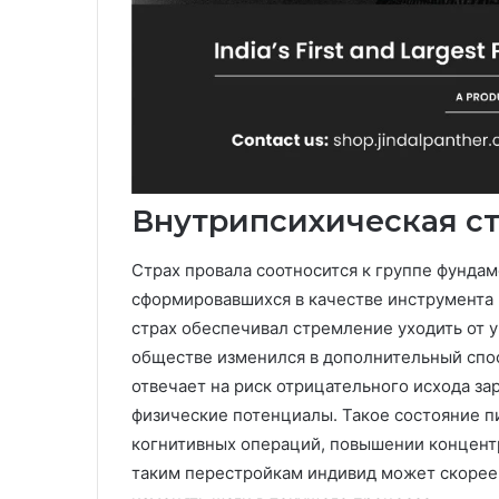
Внутрипсихическая с
Страх провала соотносится к группе фунда
сформировавшихся в качестве инструмента 
страх обеспечивал стремление уходить от
обществе изменился в дополнительный спо
отвечает на риск отрицательного исхода за
физические потенциалы. Такое состояние п
когнитивных операций, повышении концент
таким перестройкам индивид может скорее