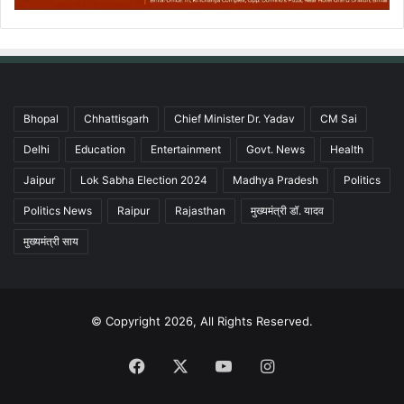
Bhopal
Chhattisgarh
Chief Minister Dr. Yadav
CM Sai
Delhi
Education
Entertainment
Govt. News
Health
Jaipur
Lok Sabha Election 2024
Madhya Pradesh
Politics
Politics News
Raipur
Rajasthan
मुख्यमंत्री डॉ. यादव
मुख्यमंत्री साय
© Copyright 2026, All Rights Reserved.
Facebook
X
YouTube
Instagram