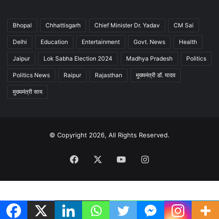
Bhopal
Chhattisgarh
Chief Minister Dr. Yadav
CM Sai
Delhi
Education
Entertainment
Govt. News
Health
Jaipur
Lok Sabha Election 2024
Madhya Pradesh
Politics
Politics News
Raipur
Rajasthan
मुख्यमंत्री डॉ. यादव
मुख्यमंत्री साय
© Copyright 2026, All Rights Reserved.
Facebook
X
YouTube
Instagram