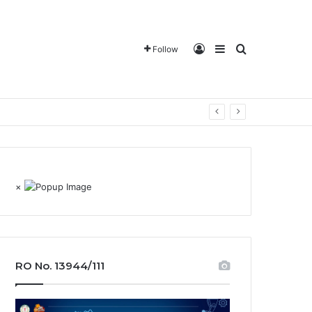
Log In
Sidebar
Search for
Follow
×
RO No. 13944/111