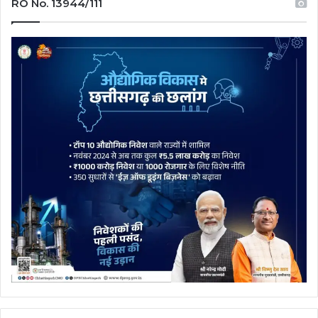
RO No. 13944/111