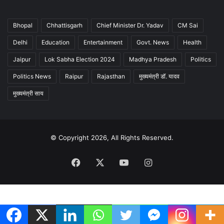
Bhopal
Chhattisgarh
Chief Minister Dr. Yadav
CM Sai
Delhi
Education
Entertainment
Govt. News
Health
Jaipur
Lok Sabha Election 2024
Madhya Pradesh
Politics
Politics News
Raipur
Rajasthan
मुख्यमंत्री डॉ. यादव
मुख्यमंत्री साय
© Copyright 2026, All Rights Reserved.
Facebook
X
YouTube
Instagram