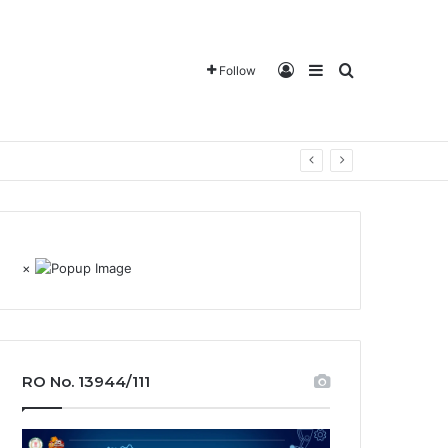
Log In
Sidebar
Search for
Follow
×
RO No. 13944/111