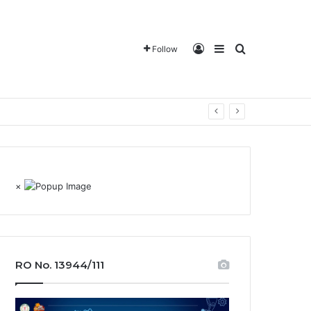
Log In
Sidebar
Search for
Follow
×
RO No. 13944/111