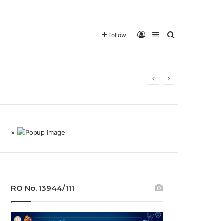
Log In
Sidebar
Search for
Follow
×
RO No. 13944/111