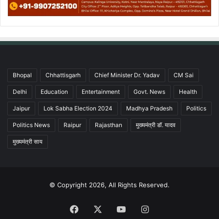
Bhopal
Chhattisgarh
Chief Minister Dr. Yadav
CM Sai
Delhi
Education
Entertainment
Govt. News
Health
Jaipur
Lok Sabha Election 2024
Madhya Pradesh
Politics
Politics News
Raipur
Rajasthan
मुख्यमंत्री डॉ. यादव
मुख्यमंत्री साय
© Copyright 2026, All Rights Reserved.
Facebook
X
YouTube
Instagram