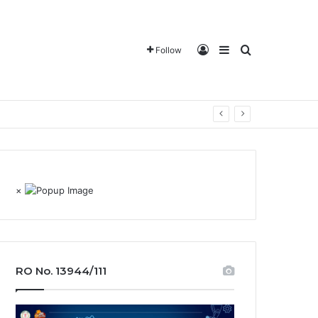
Log In
Sidebar
Search for
Follow
×
RO No. 13944/111