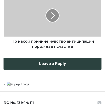
По какой причине чувство антиципации
порождает счастье
Leave a Reply
×
RO No. 13944/111