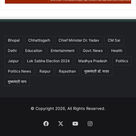
Bhopal
Chhattisgarh
Chief Minister Dr. Yadav
CM Sai
Delhi
Education
Entertainment
Govt. News
Health
Jaipur
Lok Sabha Election 2024
Madhya Pradesh
Politics
Politics News
Raipur
Rajasthan
मुख्यमंत्री डॉ. यादव
मुख्यमंत्री साय
© Copyright 2026, All Rights Reserved.
Facebook
X
YouTube
Instagram