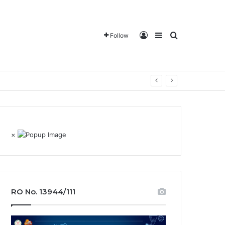
Log In
Sidebar
Search for
Follow
×
RO No. 13944/111