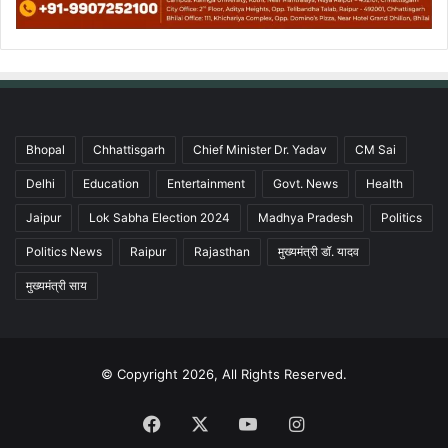
Bhopal
Chhattisgarh
Chief Minister Dr. Yadav
CM Sai
Delhi
Education
Entertainment
Govt. News
Health
Jaipur
Lok Sabha Election 2024
Madhya Pradesh
Politics
Politics News
Raipur
Rajasthan
मुख्यमंत्री डॉ. यादव
मुख्यमंत्री साय
© Copyright 2026, All Rights Reserved.
Facebook
X
YouTube
Instagram