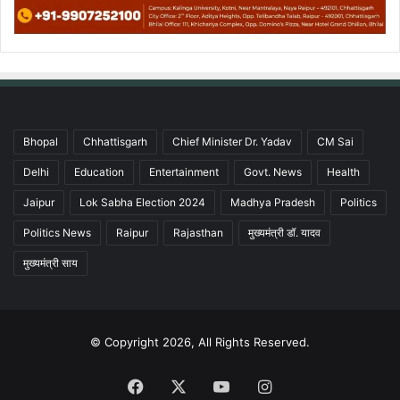
Bhopal
Chhattisgarh
Chief Minister Dr. Yadav
CM Sai
Delhi
Education
Entertainment
Govt. News
Health
Jaipur
Lok Sabha Election 2024
Madhya Pradesh
Politics
Politics News
Raipur
Rajasthan
मुख्यमंत्री डॉ. यादव
मुख्यमंत्री साय
© Copyright 2026, All Rights Reserved.
Facebook
X
YouTube
Instagram