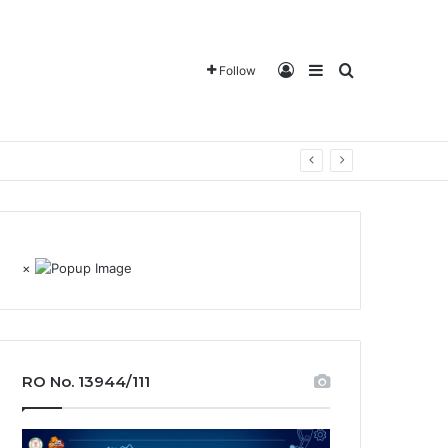
Log In
Sidebar
Search for
Follow
×
RO No. 13944/111