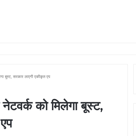
में पहुँची महतारी वंदन योजना की 30वीं किस्त, 630.55 करोड़ रुपये ट्रांसफर
मिलेगा बूस्ट, सरकार लाएगी एकीकृत एप
ग नेटवर्क को मिलेगा बूस्ट,
 एप