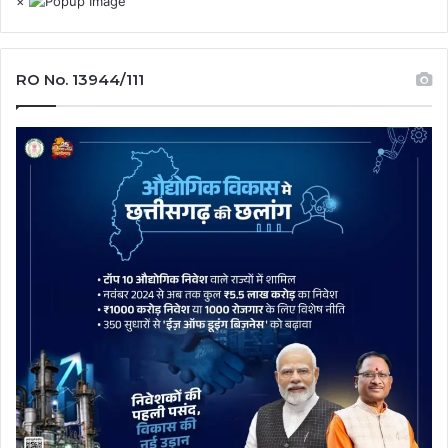
×
RO No. 13944/111