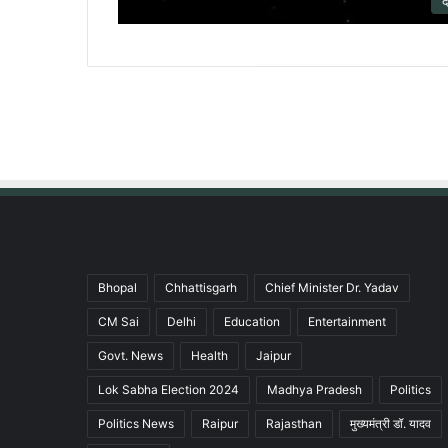
द
Bhopal
Chhattisgarh
Chief Minister Dr. Yadav
CM Sai
Delhi
Education
Entertainment
Govt. News
Health
Jaipur
Lok Sabha Election 2024
Madhya Pradesh
Politics
Politics News
Raipur
Rajasthan
मुख्यमंत्री डॉ. यादव