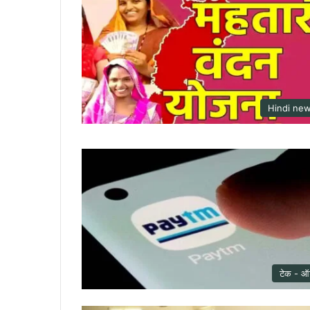
Hindi ne
टेक - ऑ