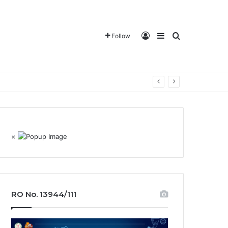
Log In
Sidebar
Search for
Follow
×
RO No. 13944/111