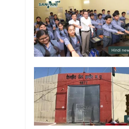
Hindi ne
द