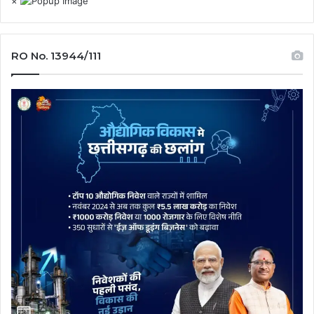
×
RO No. 13944/111